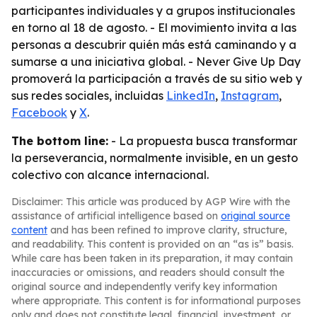
participantes individuales y a grupos institucionales
en torno al 18 de agosto. - El movimiento invita a las
personas a descubrir quién más está caminando y a
sumarse a una iniciativa global. - Never Give Up Day
promoverá la participación a través de su sitio web y
sus redes sociales, incluidas
LinkedIn
,
Instagram
,
Facebook
y
X
.
The bottom line:
- La propuesta busca transformar
la perseverancia, normalmente invisible, en un gesto
colectivo con alcance internacional.
Disclaimer: This article was produced by AGP Wire with the
assistance of artificial intelligence based on
original source
content
and has been refined to improve clarity, structure,
and readability. This content is provided on an “as is” basis.
While care has been taken in its preparation, it may contain
inaccuracies or omissions, and readers should consult the
original source and independently verify key information
where appropriate. This content is for informational purposes
only and does not constitute legal, financial, investment, or